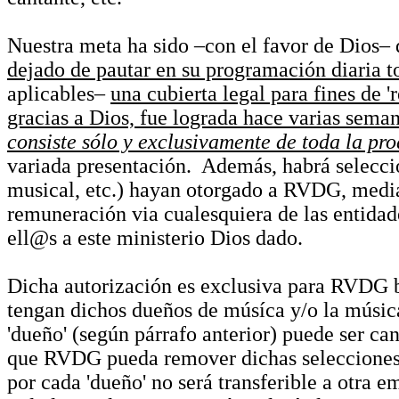
Nuestra meta ha sido –con el favor de Dios– 
dejado de pautar en su programación diaria t
aplicables–
una cubierta legal para fines de '
gracias a Dios, fue lograda hace varias sema
consiste sólo y exclusivamente de toda la pr
variada presentación. Además, habrá seleccio
musical, etc.) hayan otorgado a RVDG, median
remuneración via cualesquiera de las entidad
ell@s a este ministerio Dios dado.
Dicha autorización es exclusiva para RVDG ba
tengan dichos dueños de músíca y/o la músic
'dueño' (según párrafo anterior) puede ser 
que RVDG pueda remover dichas selecciones 
por cada 'dueño' no será transferible a otra e