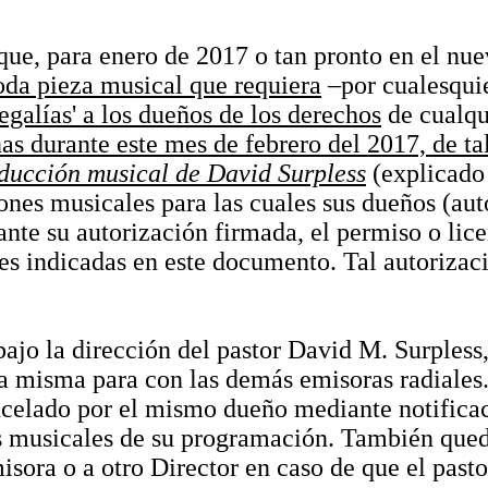
que, para enero de 2017 o tan pronto en el n
oda pieza musical que requiera
–por cualesquie
regalías' a los dueños de los derechos
de cualqu
nas durante este mes de febrero del 2017, de t
oducción musical de David Surpless
(explicado 
nes musicales para las cuales sus dueños (aut
te su autorización firmada, el permiso o licen
es indicadas en este documento. Tal autorizac
jo la dirección del pastor David M. Surpless,
a misma para con las demás emisoras radiale
cancelado por el mismo dueño mediante notific
musicales de su programación. También queda
misora o a otro Director en caso de que el pasto