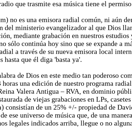
dio que trasmite esa música tiene el permiso 'l
om) no es una emisora radial común, ni aún den
n del ministerio evangelizador al que Dios lla
ción, mediante grabación en nuestros estudios 
 no sólo continúa hoy sino que se expande a m
 radial a través de su nueva emisora local in
 hasta que él diga 'basta ya'.
alabra de Dios en este medio tan poderoso como
 3 horas una edición de nuestro programa radia
 Reina Valera Antigua – RVA, en dominio públi
taurada de viejas grabaciones en LPs, casetes
ínea) consistían de un 25% +/- propiedad de Dav
a de ese universo de música que, de una manera
os legales indicados arriba, llegue o no alguna