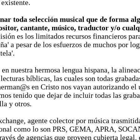
 existente.
nar toda selección musical que de forma alg
ositor, cantante, músico, traductor y/o cualq
isión es los limitados recursos financieros pa
a' a pesar de los esfuerzos de muchos por logra
tela'.
en nuestra hermosa lengua hispana, la alineac
ecturas bíblicas, las cuales son todas grabadas
herman@s en Cristo nos vayan autorizando el u
os tenido que dejar de incluir todas las grab
a y otros.
xchange, agente colector por música trasmit
cional como lo son PRS, GEMA, APRA, SOCAN,
través de agencias que proveen cubierta legal,