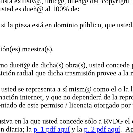
rtista exlusiv@, únic@, dueñ@ del 'copyright' 
usted es dueñ@ al 100% de:
si la pieza está en dominio público, que usted
ión(es) maestra(s).
omo dueñ@ de dicha(s) obra(s), usted concede
ición radial que dicha trasmisión provee a la
 usted se representa a sí mism@ como el o la 
ción internet, y que no dependerá de la repre
tado de este permiso / licencia otorgado po
siva en la que usted concede sólo a RVDG el d
n diaria; la
p. 1 pdf aquí
y la
p. 2 pdf aquí
. Ag